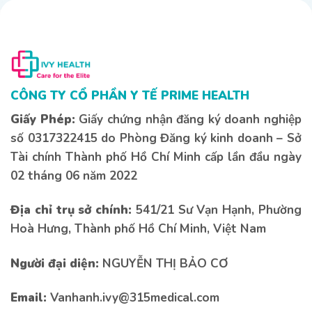
CÔNG TY CỔ PHẦN Y TẾ PRIME HEALTH
Giấy Phép:
Giấy chứng nhận đăng ký doanh nghiệp
số 0317322415 do Phòng Đăng ký kinh doanh – Sở
Tài chính Thành phố Hồ Chí Minh cấp lần đầu ngày
02 tháng 06 năm 2022
Địa chỉ trụ sở chính:
541/21 Sư Vạn Hạnh, Phường
Đăng ký dịch vụ
Đăng ký dịch vụ
QUYỀN LỢI
THẺ
Hoà Hưng, Thành phố Hồ Chí Minh, Việt Nam
Liên hệ tư vấn
Liên hệ tư vấn
THÀNH VIÊN
Người đại diện:
NGUYỄN THỊ BẢO CƠ
Vui lòng điền thông tin để đăng ký dịch vụ.
Sau khi gửi, chúng tôi sẽ xác nhận và hướng
Nếu bạn có bất kì thắc mắc nào vui lòng để
Thăm khám sức khỏe và tư vấn dinh
dẫn thanh toán.
Email:
Vanhanh.ivy@315medical.com
lại thông tin bên dưới để được tư vấn sớm
dưỡng trọn năm