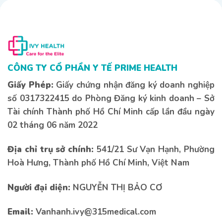
CÔNG TY CỔ PHẦN Y TẾ PRIME HEALTH
Giấy Phép:
Giấy chứng nhận đăng ký doanh nghiệp
số 0317322415 do Phòng Đăng ký kinh doanh – Sở
Tài chính Thành phố Hồ Chí Minh cấp lần đầu ngày
02 tháng 06 năm 2022
Địa chỉ trụ sở chính:
541/21 Sư Vạn Hạnh, Phường
Hoà Hưng, Thành phố Hồ Chí Minh, Việt Nam
Liên hệ tư vấn
Liên hệ tư vấn
Người đại diện:
NGUYỄN THỊ BẢO CƠ
Nếu bạn có bất kì thắc mắc nào vui lòng để
Email:
Vanhanh.ivy@315medical.com
lại thông tin bên dưới để được tư vấn sớm