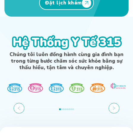
Đặt lịch khám
Hệ Thống Y Tế 315
Hệ Thống Y Tế 315
Chúng tôi luôn đồng hành cùng gia đình bạn
trong từng bước chăm sóc sức khỏe bằng sự
thấu hiểu, tận tâm và chuyên nghiệp.