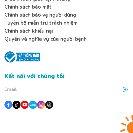
Chính sách bảo mật
Chính sách bảo vệ người dùng
Tuyên bố miễn trừ trách nhiệm
Liên hệ 
Liên hệ 
Chính sách khiếu nại
Quyền và nghĩa vụ của người bệnh
Nếu bạn có bất kì thắc mắ
lại thông tin bên dưới đ
nhất
Kết nối với chúng tôi
Bạn cần tư vấn về vấn đề g
Kiến thức
Sức khoẻ