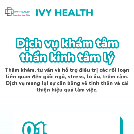
Dịch vụ khám tâm
Dịch vụ khám tâm
thần kinh tâm lý
thần kinh tâm lý
Thăm khám, tư vấn và hỗ trợ điều trị các rối loạn
liên quan đến giấc ngủ, stress, lo âu, trầm cảm.
Dịch vụ mang lại sự cân bằng về tinh thần và cải
thiện hiệu quả làm việc.
01