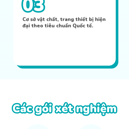
03
Cơ sở vật chất, trang thiết bị hiện
đại theo tiêu chuẩn Quốc tế.
Các gói xét nghiệm
Các gói xét nghiệm