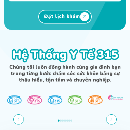
Đặt lịch khám
Hệ Thống Y Tế 315
Hệ Thống Y Tế 315
Chúng tôi luôn đồng hành cùng gia đình bạn
trong từng bước chăm sóc sức khỏe bằng sự
thấu hiểu, tận tâm và chuyên nghiệp.