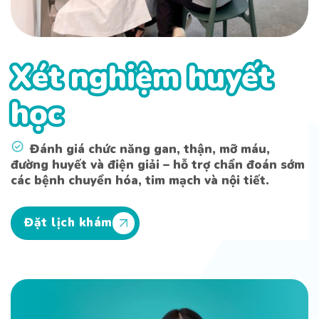
Xét nghiệm huyết
Xét nghiệm huyết
học
học
Đánh giá chức năng gan, thận, mỡ máu,
đường huyết và điện giải – hỗ trợ chẩn đoán sớm
các bệnh chuyển hóa, tim mạch và nội tiết.
Đặt lịch khám