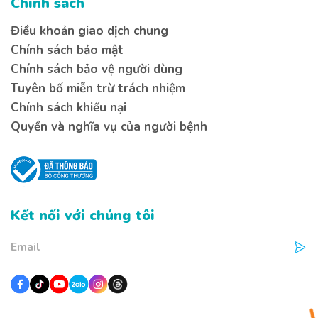
Liên hệ 
Liên hệ 
Chính sách
Điều khoản giao dịch chung
Nếu bạn có bất kì thắc mắ
Chính sách bảo mật
lại thông tin bên dưới để
nhất
Chính sách bảo vệ người dùng
Tuyên bố miễn trừ trách nhiệm
Chính sách khiếu nại
Quyền và nghĩa vụ của người bệnh
Bạn cần tư vấn về vấn đề g
Kiến thức
Sức khoẻ
Kết nối với chúng tôi