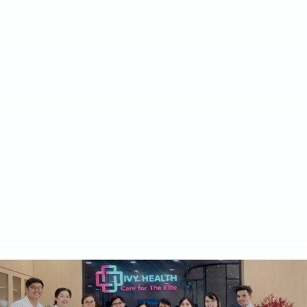
03
Được tài trợ tham gia các chương trình đào tạo
chuyên môn (đối với Bác Sĩ, Điều Dưỡng, Dược
Sĩ)
Cơ hội thăng tiến cao trong việc