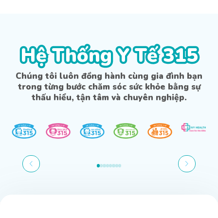
Hệ Thống Y Tế 315
Hệ Thống Y Tế 315
Chúng tôi luôn đồng hành cùng gia đình bạn
trong từng bước chăm sóc sức khỏe bằng sự
thấu hiểu, tận tâm và chuyên nghiệp.